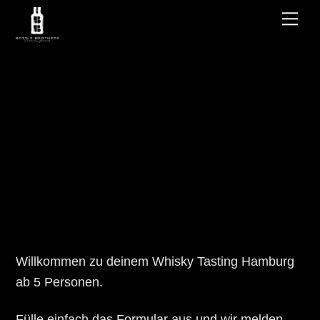
Zum
Me
Inhalt
springen
Willkommen zu deinem Whisky Tasting Hamburg
ab 5 Personen.
Fülle einfach das Formular aus und wir melden